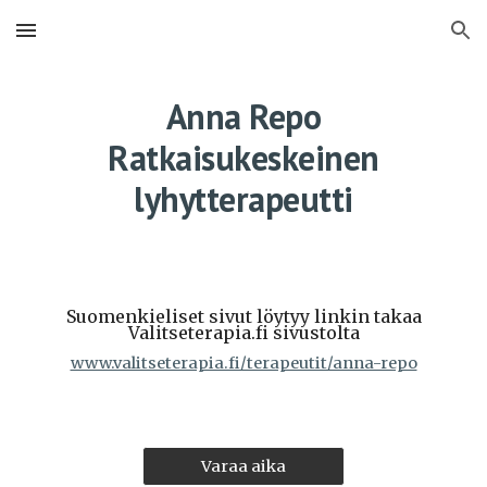
Skip to main content
Skip to navigation
Anna Repo
Ratkaisukeskeinen
lyhytt
erapeutti
Suomenkieliset sivut löytyy linkin takaa
Valitseterapia.fi sivustolta
www.valitseterapia.fi/terapeutit/anna-repo
Varaa aika